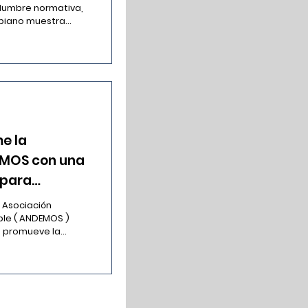
idumbre normativa,
iano muestra...
e la
EMOS con una
 para
dad sostenible
ble ( ANDEMOS )
promueve la...