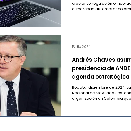
Colombia
creciente regulación e incert
el mercado automotor colomb
13 dic 2024
Andrés Chaves asum
presidencia de AND
agenda estratégica
fortalecer la movili
Bogotá, diciembre de 2024. La Asociación
Nacional de Movilidad Sosteni
organización en Colombia que 