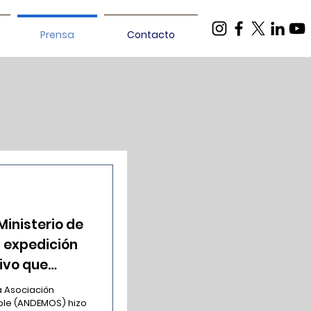
Prensa
Contacto
Ministerio de
a expedición
ivo que
iento de los
a Asociación
s de
ble (ANDEMOS) hizo