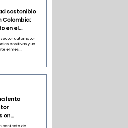
dad sostenible
n Colombia:
o en el
liderazgo
ías limpias
ales positivas y un
 el mes,...
na lenta
ctor
s en
 en