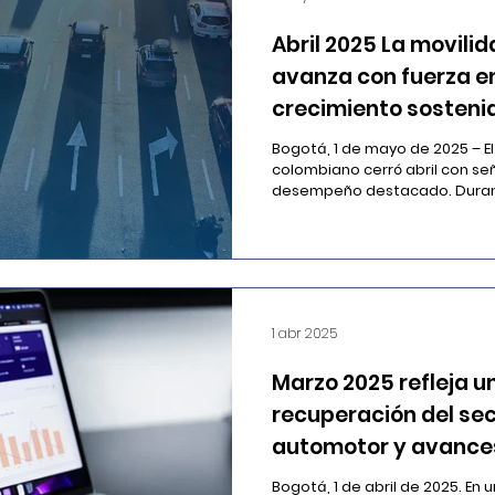
participació
Abril 2025 La movili
avanza con fuerza e
crecimiento sostenid
sector automotor y 
Bogotá, 1 de mayo de 2025 – El sector automotor
regional en tecnolog
colombiano cerró abril con señ
desempeño destacado. Durante
1 abr 2025
Marzo 2025 refleja u
recuperación del se
automotor y avance
movilidad sostenible
Bogotá, 1 de abril de 2025. En un contexto de