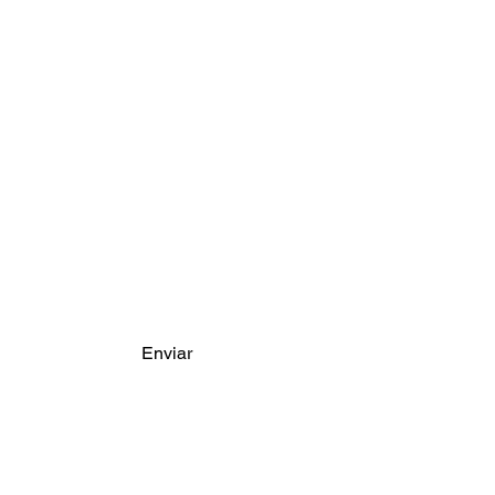
Contacto
Nombre
*
Email
*
Escribe un mensaje
Enviar