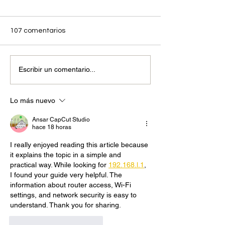
107 comentarios
ANDEMOS felicita al
Abril 2025 La mo
Escribir un comentario...
presidente electo de
sostenible avan
Colombia, Abelardo de la
fuerza en Colom
Espriella, y a su fórmula
crecimiento sos
Lo más nuevo
vicepresidencial, José
el sector autom
Manuel Restrepo
liderazgo region
Ansar CapCut Studio
tecnologías limp
hace 18 horas
I really enjoyed reading this article because 
it explains the topic in a simple and 
practical way. While looking for 
192.168.l.1
, 
I found your guide very helpful. The 
information about router access, Wi-Fi 
settings, and network security is easy to 
understand. Thank you for sharing.
Me gusta
Reaccionar