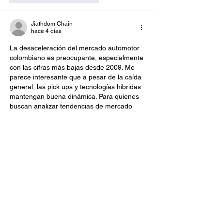
Jiathdom Chain
hace 4 días
La desaceleración del mercado automotor 
colombiano es preocupante, especialmente 
con las cifras más bajas desde 2009. Me 
parece interesante que a pesar de la caída 
general, las pick ups y tecnologías híbridas 
mantengan buena dinámica. Para quienes 
buscan analizar tendencias de mercado 
con inteligencia artificial, 
Your AI Hunt
ofrece herramientas útiles que pueden 
ayudar a proyectar escenarios como estos.
Me gusta
Reaccionar
74oqth6gi
26 jul
Es fascinante ver cómo el mercado 
colombiano prioriza las utilitarias y acelera 