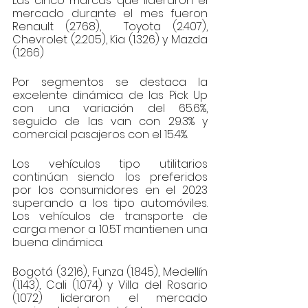
Las cinco marcas que lideraron el 
mercado durante el mes fueron 
Renault (2.768),  Toyota (2.407), 
Chevrolet (2.205), Kia (1.326) y Mazda 
(1.266)
Por segmentos se destaca la 
excelente dinámica de las Pick Up 
con una variación del 65.6%, 
seguido de las van con 29.3% y  
comercial pasajeros con el 15.4%.
Los vehículos tipo utilitarios 
continúan siendo los preferidos 
por los consumidores en el 2023 
superando a los tipo automóviles. 
Los vehículos de transporte de 
carga menor a 10.5T mantienen una 
buena dinámica.
Bogotá (3.216), Funza (1.845), Medellín 
(1.143), Cali (1.074) y Villa del Rosario 
(1.072) lideraron el mercado 