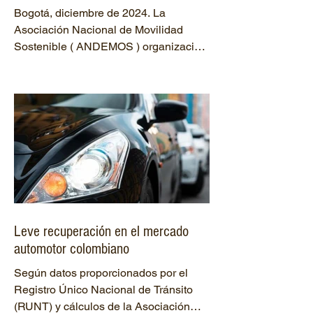
estratégica para fortalecer la
Bogotá, diciembre de 2024. La
movilidad sostenible
Asociación Nacional de Movilidad
Sostenible ( ANDEMOS ) organización
en Colombia que promueve la...
Leve recuperación en el mercado
automotor colombiano
Según datos proporcionados por el
Registro Único Nacional de Tránsito
(RUNT) y cálculos de la Asociación