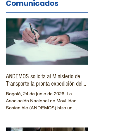
Comunicados
ANDEMOS solicita al Ministerio de
Transporte la pronta expedición del
acto administrativo que formalice el
Bogotá, 24 de junio de 2026. La
aplazamiento de los reglamentos
Asociación Nacional de Movilidad
técnicos de seguridad vehicular
Sostenible (ANDEMOS) hizo un
respetuoso llamado al Ministerio de
Transporte para que expida, a la mayor
brevedad, el acto administrativo que