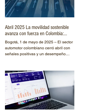
organización electoral, que permitió
una jornada ejemplar y una rápida
consolidación de los resultados. Este
proceso, que se caracterizó por una
Abril 2025 La movilidad sostenible
masiva participació
avanza con fuerza en Colombia:
crecimiento sostenido en el sector
Bogotá, 1 de mayo de 2025 – El sector
automotor y liderazgo regional en
automotor colombiano cerró abril con
tecnologías limpias
señales positivas y un desempeño
destacado. Durante el mes,...