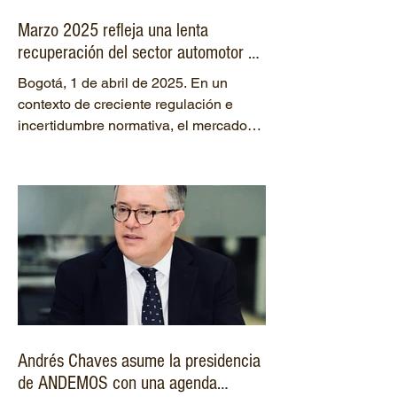
Marzo 2025 refleja una lenta
recuperación del sector automotor y
avances en movilidad sostenible en
Bogotá, 1 de abril de 2025. En un
Colombia
contexto de creciente regulación e
incertidumbre normativa, el mercado
automotor colombiano muestra...
Andrés Chaves asume la presidencia
de ANDEMOS con una agenda