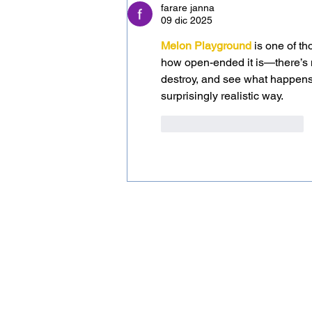
farare janna
09 dic 2025
Melon Playground
is one of th
how open-ended it is—there’s n
destroy, and see what happens. 
surprisingly realistic way.
Me gusta
Reaccionar
Datos de contacto
Teléfono: +57 310 415 5210
E-mai:
Info@andemos.org
Bogotá, Colombia