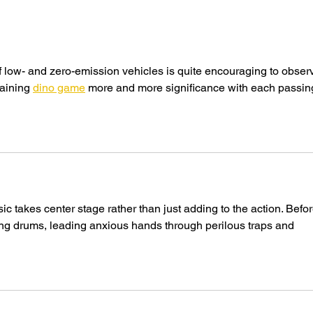
ANDEMOS felicita al
Abri
presidente electo de
sost
Colombia, Abelardo de la
fuer
Espriella, y a su fórmula
crec
vicepresidencial, José
sect
Manuel Restrepo
regi
low- and zero-emission vehicles is quite encouraging to observ
limpi
aining 
dino game
 more and more significance with each passin
sic takes center stage rather than just adding to the action. Befor
hing drums, leading anxious hands through perilous traps and 