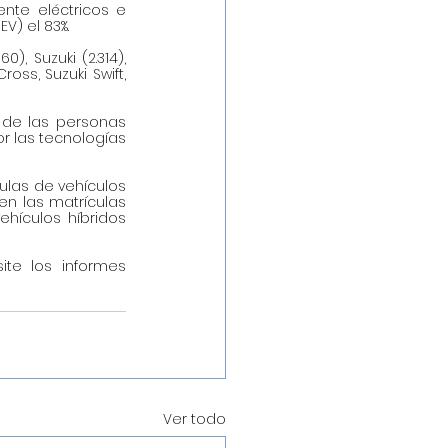
nte eléctricos e 
V) el 83%. 
 Suzuki (2.314), 
oss, Suzuki Swift, 
 de las personas 
 las tecnologías 
ulas de vehículos 
n las matrículas 
hículos híbridos 
ite los informes 
Ver todo