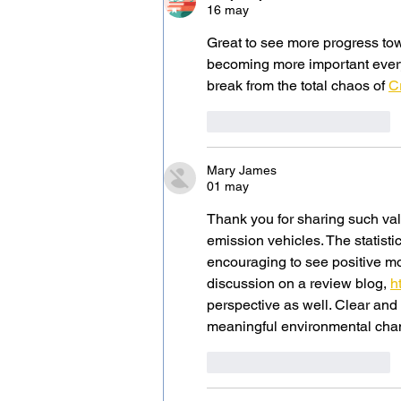
16 may
Great to see more progress tow
becoming more important every 
break from the total chaos of 
C
Me gusta
Reaccionar
Mary James
01 may
Thank you for sharing such val
emission vehicles. The statisti
encouraging to see positive mo
discussion on a review blog, 
h
perspective as well. Clear and 
meaningful environmental cha
Me gusta
Reaccionar