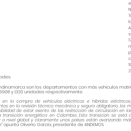
e
N
T
l
A
s
1
n
p
c
1
2
dades.
undinamarca son los departamentos con más vehículos matri
 3.908 y 1.320 unidades respectivamente.
es en la compra de vehículos eléctricos e híbridos eléctrico
ntos en la revisión técnico mecánica y seguro obligatorio, los 
ibilidad de estar exento de las restricción de circulación en la
a transición energética en Colombia. Esta transición se está
 a nivel global y claramente unos países están avanzando más
” 
apunta Oliverio García, presidente de ANDEMOS.