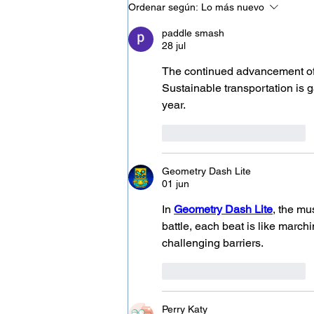
ANDEMOS solicita al
Ordenar según:
Lo más nuevo
Ministerio de Transporte la
pronta expedición del acto
paddle smash
administrativo que formalice
28 jul
el aplazamiento de los
reglamentos técnicos de
The continued advancement of 
seguridad vehicular
Sustainable transportation is g
year.
Me gusta
Reaccionar
Geometry Dash Lite
01 jun
In 
Geometry Dash Lite
, the mu
battle, each beat is like marc
challenging barriers.
Me gusta
Reaccionar
Perry Katy