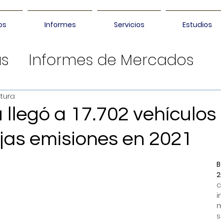
os
Informes
Servicios
Estudios
as
Informes de Mercados
ctura
llegó a 17.702 vehículos
ajas emisiones en 2021
B
2
c
i
m
s