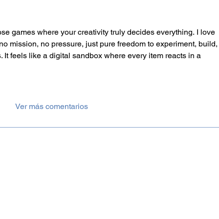
ose games where your creativity truly decides everything. I love 
o mission, no pressure, just pure freedom to experiment, build,
It feels like a digital sandbox where every item reacts in a 
Ver más comentarios
Contacto
Nombre
*
Email
*
Escribe un mensaje