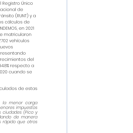
l Registro Único 
acional de 
ránsito (RUNT) y a 
os cálculos de 
NDEMOS, en 2021 
e matricularon 
7.702 vehículos 
uevos 
resentando 
recimientos del 
94.8% respecto a 
020 cuando se 
culados de estas 
s, la menor carga 
menores impuestos 
s ciudades (Pico y 
 dando de manera 
 rápido que otros 