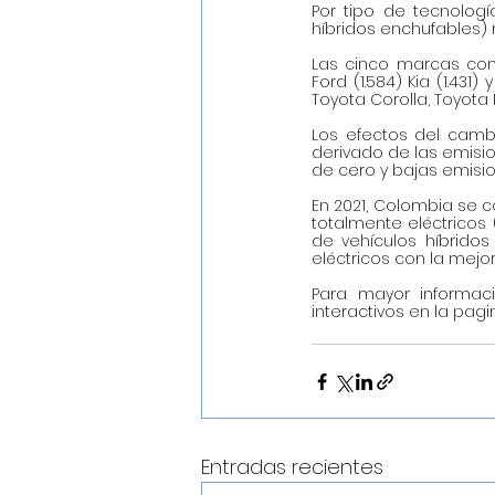
Por tipo de tecnologí
híbridos enchufables) r
Las cinco marcas con m
Ford (1.584) Kia (1.431)
Toyota Corolla, Toyota 
Los efectos del cambi
derivado de las emisi
de cero y bajas emisio
En 2021, Colombia se c
totalmente eléctricos
de vehículos híbridos
eléctricos con la mejo
Para mayor informació
interactivos en la pagi
Entradas recientes