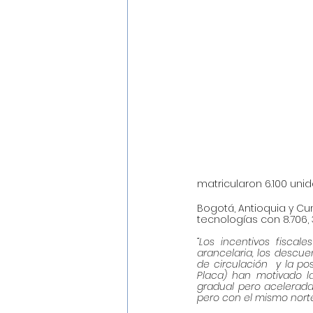
matricularon 6.100 uni
Bogotá, Antioquia y C
tecnologías con 8.706,
“Los incentivos fiscal
arancelaria, los descue
de circulación  y la pos
Placa) han motivado l
gradual pero acelerada
pero con el mismo norte