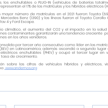
a, los enchufables o PLUG-IN (vehículos de baterías totalme
epresentan el 17% de las matrículas y los híbridos eléctricos (HE
ayor número de matrículas en el 2021 fueron: Toyota (6.960),
 y Mercedes Benz (1.390) y las líneas fueron el Toyota Corolla Cr
Rav 4 y Ford Escape.
o climático, el aumento del CO2 y el impacto en la salud
ones contaminantes garantizarán una tendencia creciente  por
nes en los años venideros.
onsolida por tercer año consecutivo como líder en las matríc
 (BEV) en Latinoamérica, además ascendió a segundo lugar e
 eléctricos enchufables (PHEV) y ocupó el tercer lugar en ve
r tasa de crecimiento.
n sobre las cifras de vehículos híbridos y eléctricos, vis
na 
 www.andemos.org