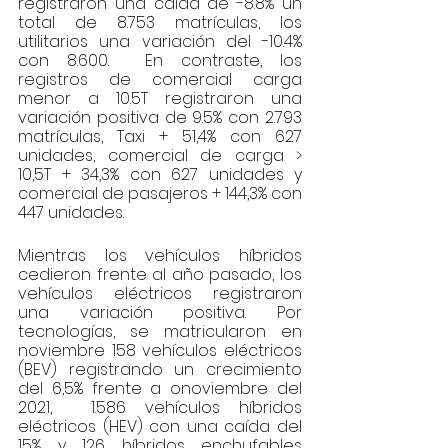
registraron una caída de -8.8% un 
total de 8.753 matrículas, los 
utilitarios una variación del -10.4%  
con 8.600.  En contraste, los 
registros de comercial carga 
menor a 10.5T registraron una 
variación positiva de 9.5% con 2.793 
matrículas, Taxi + 51,4% con 627 
unidades, comercial de carga > 
10,5T + 34,3% con 627 unidades y 
comercial de pasajeros + 144,3% con 
447 unidades.
Mientras los vehículos híbridos 
cedieron frente al año pasado, los 
vehículos eléctricos registraron 
una variación positiva. Por 
tecnologías, se matricularon en 
noviembre 158 vehículos eléctricos 
(BEV) registrando un crecimiento 
del 6,5% frente a onoviembre del 
2021,  1.586 vehículos híbridos 
eléctricos (HEV) con una caída del 
15% y 126 híbridos enchufables 