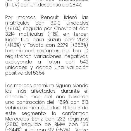
(PHEV) con un descenso de 28,4%.
Por marcas, Renault lideró las 
matrículas con 3.910 unidades 
(+9.6.%), seguido por Chevrolet con 
3.214 matriculas (-1.1%), en tercer 
lugar fue para Suzuki con 2.542 
(+14.3%) y Toyota con 2.279 (+36.6%).  
Las marcas restantes del top 10 
registraron variaciones negativas, 
excluyendo a Foton con 542 
unidades y dando una variación 
positiva del 53.5%
Las marcas premium siguen siendo 
las más afectadas, durante el 
onceavo mes del año tuvieron  
una contracción del -15.9% con 613 
vehículos matriculados.  El top 5 de 
este segmento lo conforman 
Mercedes Benz con 232 registros 
(38.1%) seguido de BMW con 168 
(-34.4%), Audi con 92 (-5.2%),  Volvo 