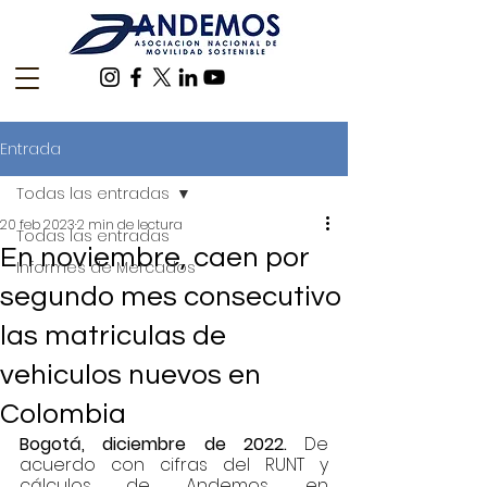
Entrada
Todas las entradas
20 feb 2023
2 min de lectura
Todas las entradas
En noviembre, caen por
Informes de Mercados
segundo mes consecutivo
las matriculas de
vehiculos nuevos en
Colombia
Bogotá, diciembre de 2022. 
De 
acuerdo con cifras del RUNT y 
cálculos de Andemos, en 