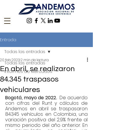
Entrada
Todas las entradas
20 feb 2023
2 min de lectura
Todas las entradas
En abril, se realizaron
Informes de Mercados
84.345 traspasos
vehiculares
Bogotá, mayo de 2022.
  De acuerdo 
con cifras del Runt y cálculos de 
Andemos en abril se traspasaron 
84.345 vehículos en Colombia, una 
variación positiva del 2,9% frente al 
mismo periodo del año anterior. En 