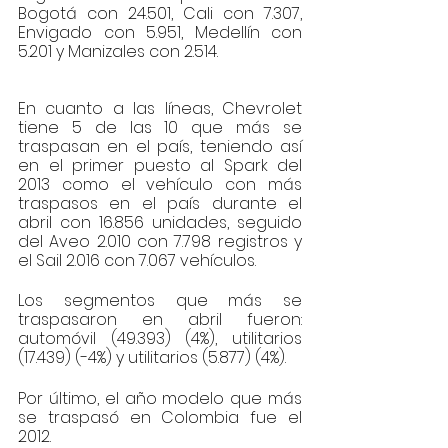
Bogotá con 24.501, Cali con 7.307, 
Envigado con 5.951, Medellín con 
5.201 y Manizales con 2.514.
En cuanto a las líneas, Chevrolet 
tiene 5 de las 10 que más se 
traspasan en el país, teniendo así 
en el primer puesto al Spark del 
2013 como el vehículo con más 
traspasos en el país durante el 
abril con 16.856 unidades, seguido 
del Aveo 2.010 con 7.798 registros y 
el Sail 2.016 con 7.067 vehículos.
Los segmentos que más se 
traspasaron en abril fueron: 
automóvil (49.393) (4%), utilitarios 
(17.439) (-4%) y utilitarios (5.877) (4%). 
Por último, el año modelo que más 
se traspasó en Colombia fue el 
2012.