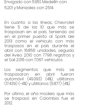
Envigado con 5.951, Medellín con 
5.201 y Manizales con 2.514.
En cuanto a las líneas, Chevrolet 
tiene 5 de las 10 que más se 
traspasan en el país, teniendo así 
en el primer puesto al Spark del 
2013 como el vehículo con más 
traspasos en el país durante el 
abril con 16.856 unidades, seguido 
del Aveo 2.010 con 7.798 registros y 
el Sail 2.016 con 7.067 vehículos.
Los segmentos que más se 
traspasaron en abril fueron: 
automóvil (49.393) (4%), utilitarios 
(17.439) (-4%) y utilitarios (5.877) (4%). 
Por último, el año modelo que más 
se traspasó en Colombia fue el 
2012.