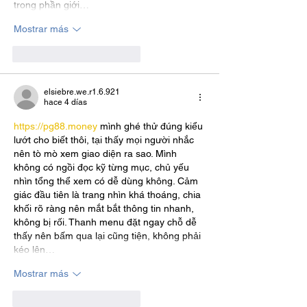
trong phần giới…
Mostrar más
Me gusta
Reaccionar
elsiebre.we.r1.6.921
hace 4 días
https://pg88.money
 mình ghé thử đúng kiểu 
lướt cho biết thôi, tại thấy mọi người nhắc 
nên tò mò xem giao diện ra sao. Mình 
không có ngồi đọc kỹ từng mục, chủ yếu 
nhìn tổng thể xem có dễ dùng không. Cảm 
giác đầu tiên là trang nhìn khá thoáng, chia 
khối rõ ràng nên mắt bắt thông tin nhanh, 
không bị rối. Thanh menu đặt ngay chỗ dễ 
thấy nên bấm qua lại cũng tiện, không phải 
kéo lên…
Mostrar más
Me gusta
Reaccionar