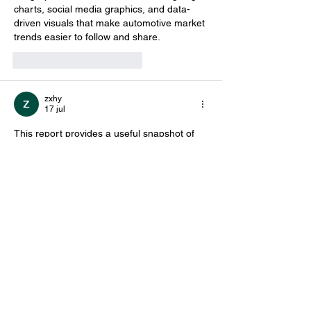
charts, social media graphics, and data-
driven visuals that make automotive market 
trends easier to follow and share.
Me gusta
Reaccionar
zxhy
17 jul
This report provides a useful snapshot of 
how the Colombian automotive market is 
evolving and how consumer demand 
continues to shape the industry. Vehicle 
registration trends are valuable indicators 
for manufacturers, dealers, and analysts 
looking at market confidence and economic 
activity. Presenting this kind of data through 
engaging visual content can make it easier 
for wider audiences to understand, and 
Meta AI Muse Video
 for automotive market 
storytelling could help transform industry 
statistics into informative and accessible 