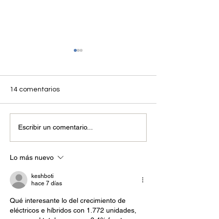
14 comentarios
ANDEMOS felicita al
Abril 2025 La mo
Escribir un comentario...
presidente electo de
sostenible avan
Colombia, Abelardo de la
fuerza en Colom
Espriella, y a su fórmula
crecimiento sos
Lo más nuevo
vicepresidencial, José
el sector autom
Manuel Restrepo
liderazgo region
keshboti
tecnologías limp
hace 7 días
Qué interesante lo del crecimiento de 
eléctricos e híbridos con 1.772 unidades, 