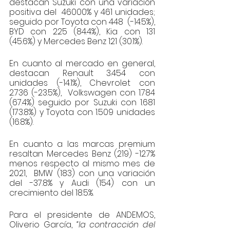
destacan Suzuki con una variación 
positiva del  46000% y 461 unidades; 
seguido por Toyota con 448  (-14.5%), 
BYD con 225 (84.4%), Kia con 131 
(45.6%) y Mercedes Benz 121 (30.1%).
En cuanto al mercado en general, 
destacan Renault 3.454 con 
unidades (-14.1%), Chevrolet con 
2.736 (-23.5%),  Volkswagen con 1.784 
(67.4%) seguido por Suzuki con 1.681 
(173.8%) y Toyota con 1.509 unidades 
(16.8%).
En cuanto a las marcas premium 
resaltan Mercedes Benz (219) -12.7% 
menos respecto al mismo mes de 
2021,  BMW (183) con una variación 
del -37.8% y Audi (154) con un 
crecimiento del 18.5%.
Para el presidente de ANDEMOS, 
Oliverio García,
 “la contracción del 