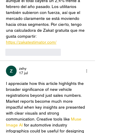
aunque el total cayera un 2,4% frente a 
febrero del año pasado. Los utilitarios 
también subieron con fuerza, así que el 
mercado claramente se está moviendo 
hacia otras segmentos. Por cierto, tengo 
una calculadora de Zakat gratuita que me 
gusta compartir: 
https://zakatestimator.com/
Me gusta
Reaccionar
zxhy
17 jul
I appreciate how this article highlights the 
broader significance of new vehicle 
registrations beyond just sales numbers. 
Market reports become much more 
impactful when key insights are presented 
with clear visuals and strong 
communication. Creative tools like 
Muse 
Image AI
 for automotive industry 
infographics could be useful for designing 