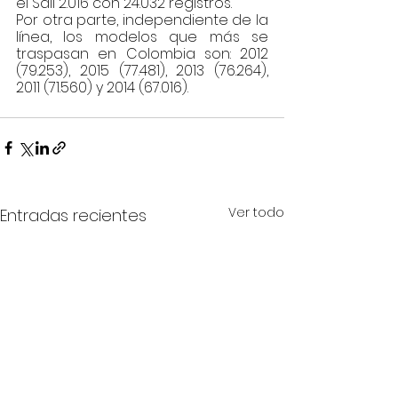
el Sail 2.016 con 24.032 registros.
Por otra parte, independiente de la 
línea, los modelos que más se 
traspasan en Colombia son: 2012 
(79.253), 2015 (77.481), 2013 (76.264), 
2011 (71.560) y 2014 (67.016).
Ver todo
Entradas recientes