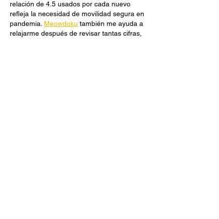
relación de 4.5 usados por cada nuevo 
refleja la necesidad de movilidad segura en 
pandemia. 
Meowdoku
 también me ayuda a 
relajarme después de revisar tantas cifras, 
sus rompecabezas felinos son perfectos 
para desconectar.
Me gusta
Reaccionar
Khan Blogger
24 jul
Revisar el 
resultado lotería
 aquí resulta 
cómodo porque los números aparecen 
bien organizados. Es una excelente 
referencia para confirmar resultados 
recientes con facilidad cada día.
Me gusta
Reaccionar
ep32808534
18 jul