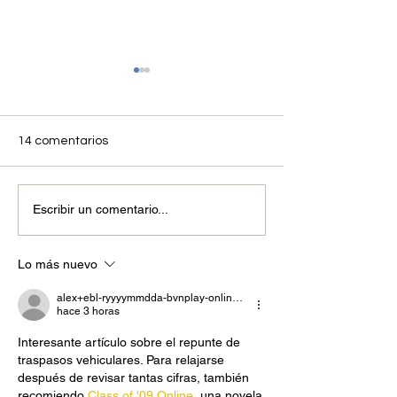
14 comentarios
ANDEMOS felicita al
Abril 2025 La mo
Escribir un comentario...
presidente electo de
sostenible avan
Colombia, Abelardo de la
fuerza en Colom
Espriella, y a su fórmula
crecimiento sos
Lo más nuevo
vicepresidencial, José
el sector autom
Manuel Restrepo
liderazgo region
alex+ebl-ryyyymmdda-bvnplay-online-andemos-org
tecnologías limp
hace 3 horas
Interesante artículo sobre el repunte de 
traspasos vehiculares. Para relajarse 
después de revisar tantas cifras, también 
recomiendo 
Class of '09 Online
, una novela 