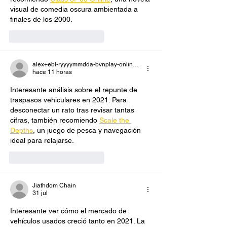
visual de comedia oscura ambientada a 
finales de los 2000.
Me gusta
Reaccionar
alex+ebl-ryyyymmdda-bvnplay-online-andemos-org
hace 11 horas
Interesante análisis sobre el repunte de 
traspasos vehiculares en 2021. Para 
desconectar un rato tras revisar tantas 
cifras, también recomiendo 
Scale the 
Depths
, un juego de pesca y navegación 
ideal para relajarse.
Me gusta
Reaccionar
Jiathdom Chain
31 jul
Interesante ver cómo el mercado de 
vehículos usados creció tanto en 2021. La 