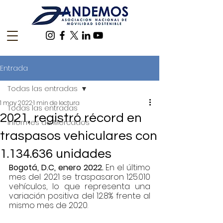
Entrada
Todas las entradas
1 may 2022
1 min de lectura
Todas las entradas
2021, registró récord en
Informes de Mercados
traspasos vehiculares con
1.134.636 unidades
Bogotá, D.C, enero 2022.
 En el último 
mes del 2021 se traspasaron 125.010 
vehículos, lo que representa una 
variación positiva del 12.8% frente al 
mismo mes de 2020.