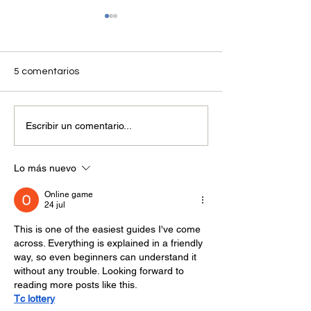
5 comentarios
ANDEMOS felicita al
Abril 2025 La mo
Escribir un comentario...
presidente electo de
sostenible avan
Colombia, Abelardo de la
fuerza en Colom
Espriella, y a su fórmula
crecimiento sos
Lo más nuevo
vicepresidencial, José
el sector autom
Manuel Restrepo
liderazgo region
Online game
tecnologías limp
24 jul
This is one of the easiest guides I've come 
across. Everything is explained in a friendly 
way, so even beginners can understand it 
without any trouble. Looking forward to 
reading more posts like this.
Tc lottery